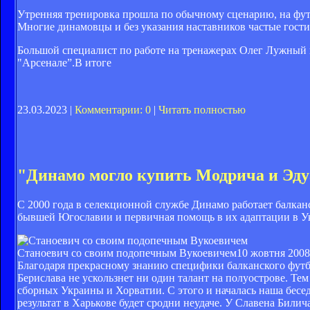
Утренняя тренировка прошла по обычному сценарию, на фут
Многие динамовцы и без указания наставников частые гости
Большой специалист по работе на тренажерах Олег Лужный 
"Арсенале”.В итоге
23.03.2023 |
Комментарии: 0
|
Читать полностью
"Динамо могло купить Модрича и Эду
C 2000 года в селекционной службе Динамо работает балканс
бывшей Югославии и первичная помощь в их адаптации в У
Станоевич со своим подопечным Вукоевичем
10 жовтня 2008
Благодаря прекрасному знанию специфики балканского футбо
Берислава не ускользнет ни один талант на полуострове. Те
сборных Украины и Хорватии. С этого и началась наша беседа
результат в Харькове будет сродни неудаче. У Славена Били