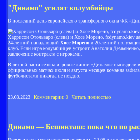
"Динамо" усилят колумбийцы
В последний день европейского трансферного окна ФК «Ди
Харрисон Отольваро (слева) и Хосе Морено, fcdynamo.kiev.u
24-летний нападающий
Хосе Морено
и 20-летний полузащ
клуб. Если игра колумбийцев устроит Анатолия Демьяненко,
заключение контракта с игроками.
В летней части сезона игровые линии «Динамо» выглядели в
официальных матчах июля и августа месяцев команда забил
футболистами никогда не поздно.
23.03.2023 |
Комментарии: 0
|
Читать полностью
Динамо — Бешикташ: пока что по ра
Время начала матча остается прежним - 22.05 по киевскому 