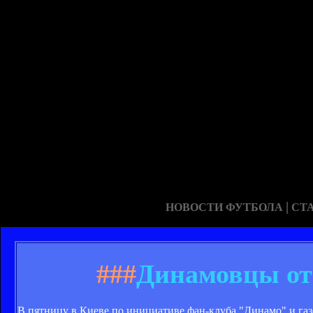
|
НОВОСТИ ФУТБОЛА
СТ
###
Динамовцы от
В пятницу в Киеве по инициативе фан-клуба "Динамо" и г