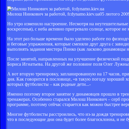
Милош Нинкович за работой, fcdynamo.kiev.ua
05 лютого 2009
Но утро изменило настроение. Несмотря на неутешительные 
воскресенья), с неба активно пригревало солнце, которое не
На этот раз больше времени было уделено работе по физп
и беговые упражнения, которые сменяли друг друга с завид
выполнять задания мистера Пинко (как ласково динамовцы н
После занятий, направленных на улучшение физической подг
Бориса Игнатьева. На другой же половине поля Олег Лужны
А вот вторую тренировку, запланированную на 17 часов, п
дня. Как говорится в пословице, «в такую погоду хороший х
которых футболисты – как родные дети...-
Именно поэтому второе занятие у динамовцев прошло в тре
тренажерах. Особенно старался Милош Нинкович – серб проп
программе, поэтому сейчас старается как можно быстрее ве
Многие футболисты расстроились, что из-за дождя тренировка
что в последующие дни она будет более благосклонна, и не б