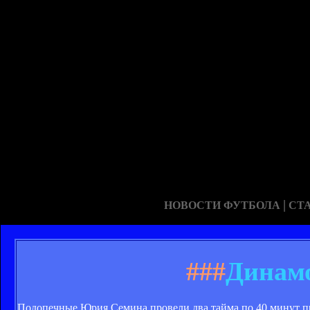
|
НОВОСТИ ФУТБОЛА
СТ
###
Динамо
Подопечные Юрия Семина провели два тайма по 40 минут про