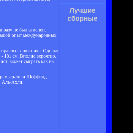
Лучшие
сборные
и разу не был заменен.
большой опыт международных
 правого защитника. Однако
 - 181 см. Вполне вероятно,
ист: может сыграть как на
 Премьер-лиги Шеффилд
в Аль-Ахли.