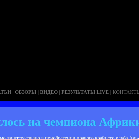
|
|
|
|
АТЬИ
ОБЗОРЫ
ВИДЕО
РЕЗУЛЬТАТЫ LIVE
КОНТАКТ
лось на чемпиона Африк
мо заинтересовано в приобретении правого крайнего клуба Аль