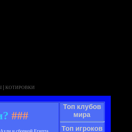
|
Ы
КОТИРОВКИ
Топ клубов
и?
###
мира
Топ игроков
-Ахли и сборной Египта,