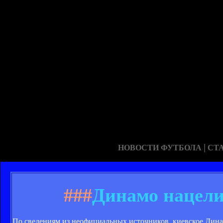
|
НОВОСТИ ФУТБОЛА
СТ
###
Динамо нацели
По сведениям из неофициальных источников, киевское Дина