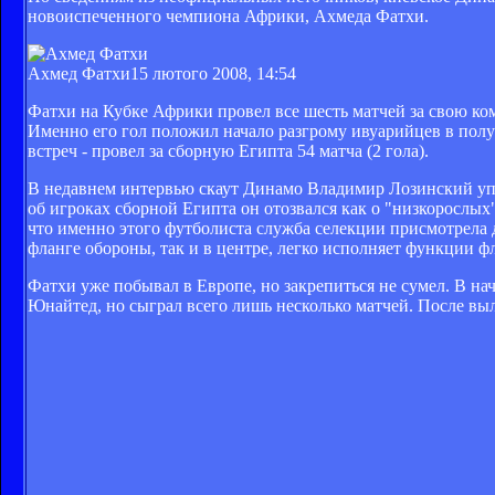
новоиспеченного чемпиона Африки, Ахмеда Фатхи.
Ахмед Фатхи
15 лютого 2008, 14:54
Фатхи на Кубке Африки провел все шесть матчей за свою кома
Именно его гол положил начало разгрому ивуарийцев в пол
встреч - провел за сборную Египта 54 матча (2 гола).
В недавнем интервью скаут Динамо Владимир Лозинский уп
об игроках сборной Египта он отозвался как о "низкорослых".
что именно этого футболиста служба селекции присмотрела д
фланге обороны, так и в центре, легко исполняет функции ф
Фатхи уже побывал в Европе, но закрепиться не сумел. В н
Юнайтед, но сыграл всего лишь несколько матчей. После вы