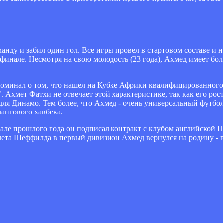
нду и забил один гол. Все игры провел в стартовом составе и н
уфинале. Несмотря на свою молодость (23 года), Ахмед имеет 
оминал о том, что нашел на Кубке Африки квалифицированного
 Ахмет Фатхи не отвечает этой характеристике, так как его рост
ля Динамо. Тем более, что Ахмед - очень универсальный футбол
лангового хавбека.
ачале прошлого года он подписал контракт с клубом английской
лета Шеффилда в первый дивизион Ахмед вернулся на родину - 